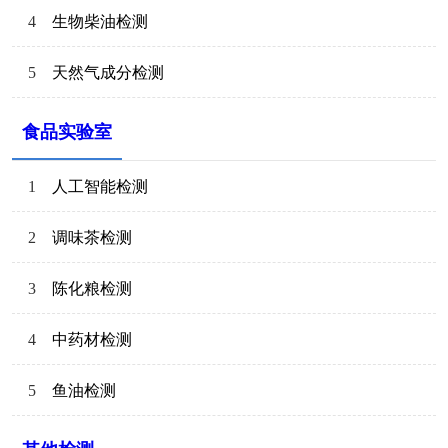
4
生物柴油检测
5
天然气成分检测
食品实验室
1
人工智能检测
2
调味茶检测
3
陈化粮检测
4
中药材检测
5
鱼油检测