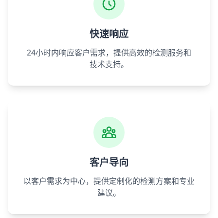
快速响应
24小时内响应客户需求，提供高效的检测服务和
技术支持。
客户导向
以客户需求为中心，提供定制化的检测方案和专业
建议。