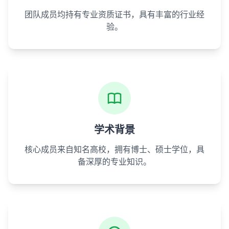
团队成员均持有专业资质证书，具有丰富的行业经
验。
学术背景
核心成员来自知名高校，拥有博士、硕士学位，具
备深厚的专业知识。