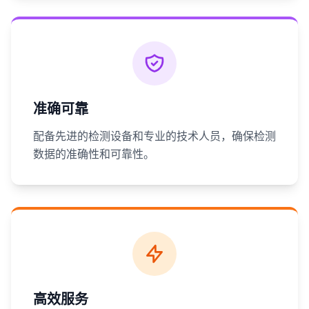
准确可靠
配备先进的检测设备和专业的技术人员，确保检测
数据的准确性和可靠性。
高效服务