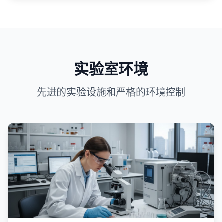
实验室环境
先进的实验设施和严格的环境控制