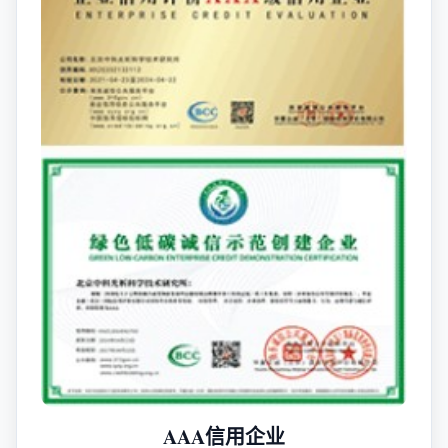
AAA信用企业