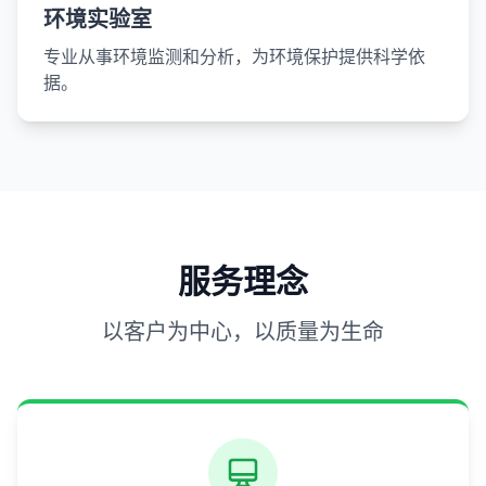
环境实验室
专业从事环境监测和分析，为环境保护提供科学依
据。
服务理念
以客户为中心，以质量为生命