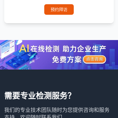
预约拜访
需要专业检测服务？
我们的专业技术团队随时为您提供咨询和服务
支持，欢迎随时联系我们