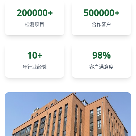
200000+
500000+
检测项目
合作客户
10+
98%
年行业经验
客户满意度