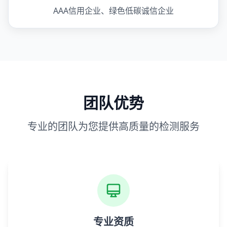
AAA信用企业、绿色低碳诚信企业
团队优势
专业的团队为您提供高质量的检测服务
专业资质