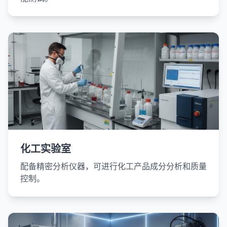
化工实验室
配备精密分析仪器，可进行化工产品成分分析和质量
控制。