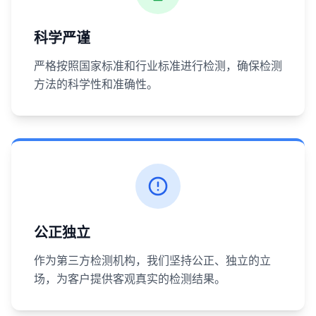
科学严谨
严格按照国家标准和行业标准进行检测，确保检测
方法的科学性和准确性。
公正独立
作为第三方检测机构，我们坚持公正、独立的立
场，为客户提供客观真实的检测结果。