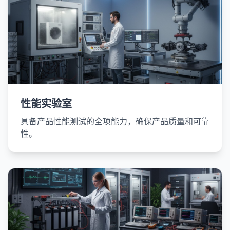
性能实验室
具备产品性能测试的全项能力，确保产品质量和可靠
性。