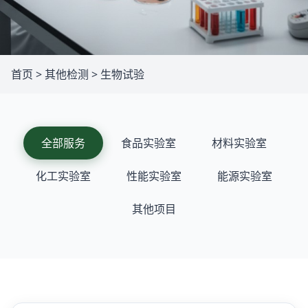
首页
>
其他检测
>
生物试验
全部服务
食品实验室
材料实验室
化工实验室
性能实验室
能源实验室
其他项目