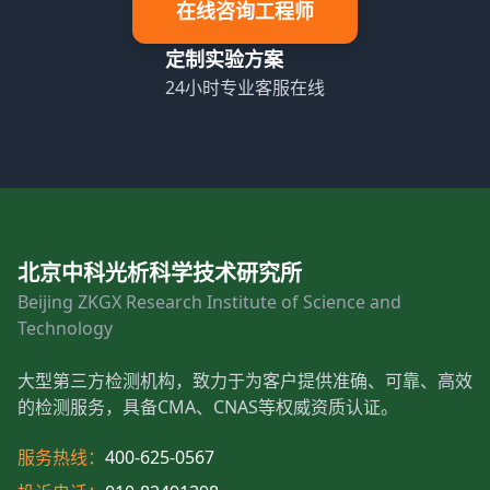
在线咨询工程师
定制实验方案
24小时专业客服在线
北京中科光析科学技术研究所
Beijing ZKGX Research Institute of Science and
Technology
大型第三方检测机构，致力于为客户提供准确、可靠、高效
的检测服务，具备CMA、CNAS等权威资质认证。
服务热线：
400-625-0567