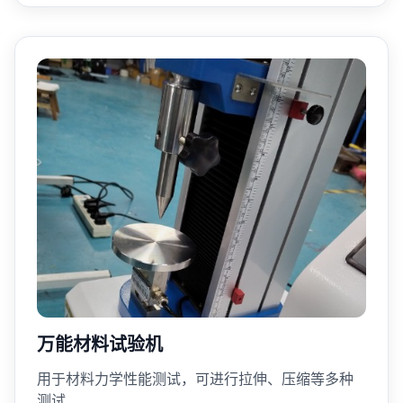
万能材料试验机
用于材料力学性能测试，可进行拉伸、压缩等多种
测试