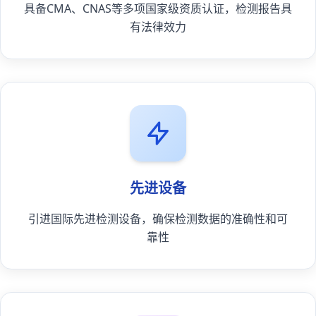
具备CMA、CNAS等多项国家级资质认证，检测报告具
有法律效力
先进设备
引进国际先进检测设备，确保检测数据的准确性和可
靠性