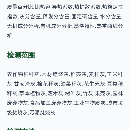
质量百分比,比热容,导热系数,热扩散系数,热稳定性
指数,灰分含量,挥发分含量,固定碳含量,水分含量,
无机成分分析,有机成分分析,燃烧特性,热重曲线分
析
检测范围
农作物秸秆灰,木材燃烧灰,稻壳灰,麦秆灰,玉米秆
灰,甘蔗渣灰,棉花秆灰,油菜秆灰,花生壳灰,豆类秸
秆灰,草本植物灰,灌木灰,树叶灰,竹灰,果壳灰,园林
废弃物灰,食品加工废弃物灰,工业生物质灰,城市垃
圾焚烧灰,污泥焚烧灰