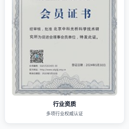
行业资质
多项行业权威认证