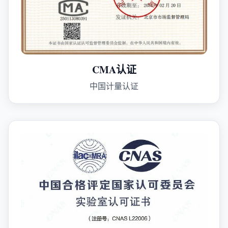
CMA认证
中国计量认证