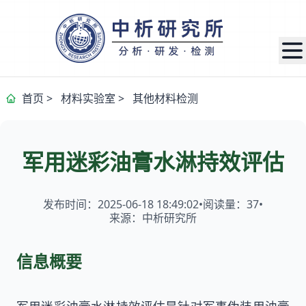
首页
>
材料实验室
>
其他材料检测
军用迷彩油膏水淋持效评估
发布时间：2025-06-18 18:49:02
•
阅读量：
37
•
来源：中析研究所
信息概要