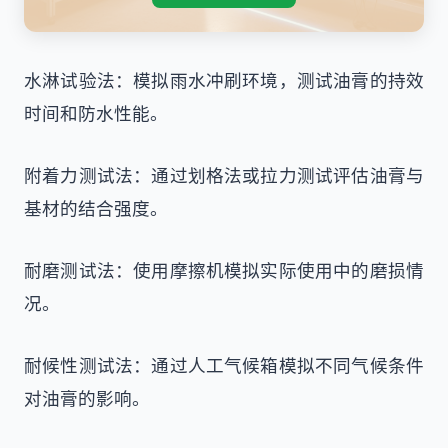
水淋试验法：模拟雨水冲刷环境，测试油膏的持效
时间和防水性能。
附着力测试法：通过划格法或拉力测试评估油膏与
基材的结合强度。
耐磨测试法：使用摩擦机模拟实际使用中的磨损情
况。
耐候性测试法：通过人工气候箱模拟不同气候条件
对油膏的影响。