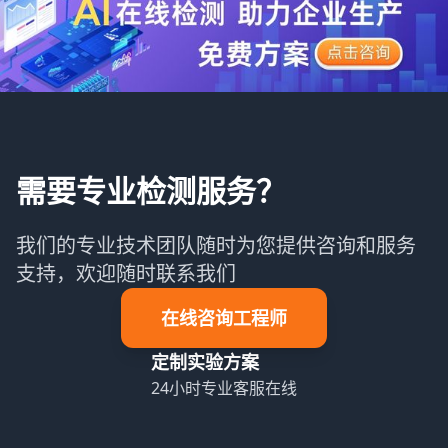
需要专业检测服务？
我们的专业技术团队随时为您提供咨询和服务
支持，欢迎随时联系我们
在线咨询工程师
定制实验方案
24小时专业客服在线