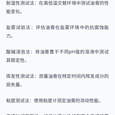
耐温性测试法：在高低温交替环境中测试油膏的性
能变化。
盐雾试验法：评估油膏在盐雾环境中的抗腐蚀能
力。
酸碱浸泡法：将油膏置于不同pH值的溶液中测试
其稳定性。
挥发性测试法：测量油膏在特定时间内挥发成分的
损失量。
粘度测试法：使用粘度计测定油膏的流动性能。