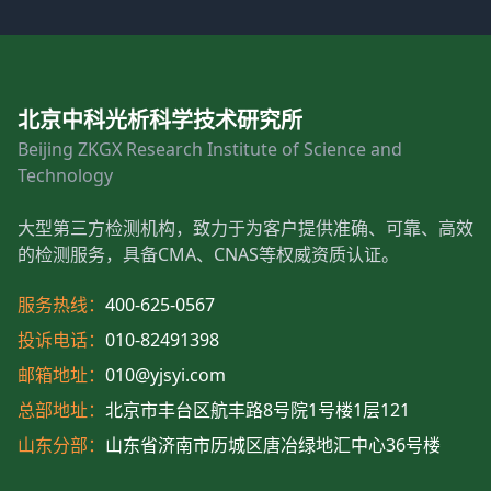
北京中科光析科学技术研究所
Beijing ZKGX Research Institute of Science and
Technology
大型第三方检测机构，致力于为客户提供准确、可靠、高效
的检测服务，具备CMA、CNAS等权威资质认证。
服务热线：
400-625-0567
投诉电话：
010-82491398
邮箱地址：
010@yjsyi.com
总部地址：
北京市丰台区航丰路8号院1号楼1层121
山东分部：
山东省济南市历城区唐冶绿地汇中心36号楼