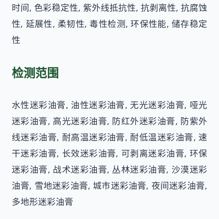
时间, 色彩稳定性, 紫外线抵抗性, 抗剥离性, 抗腐蚀
性, 延展性, 柔韧性, 毒性检测, 环保性能, 储存稳定
性
检测范围
水性迷彩油膏, 油性迷彩油膏, 无光迷彩油膏, 哑光
迷彩油膏, 高光迷彩油膏, 防红外迷彩油膏, 防紫外
线迷彩油膏, 耐高温迷彩油膏, 耐低温迷彩油膏, 速
干迷彩油膏, 长效迷彩油膏, 可剥离迷彩油膏, 环保
迷彩油膏, 战术迷彩油膏, 丛林迷彩油膏, 沙漠迷彩
油膏, 雪地迷彩油膏, 城市迷彩油膏, 夜间迷彩油膏,
多地形迷彩油膏