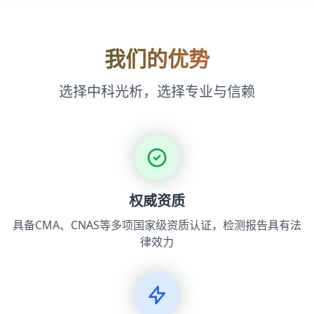
我们的优势
选择中科光析，选择专业与信赖
权威资质
具备CMA、CNAS等多项国家级资质认证，检测报告具有法
律效力