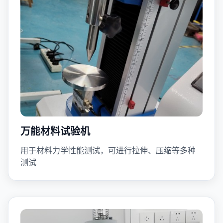
万能材料试验机
用于材料力学性能测试，可进行拉伸、压缩等多种
测试