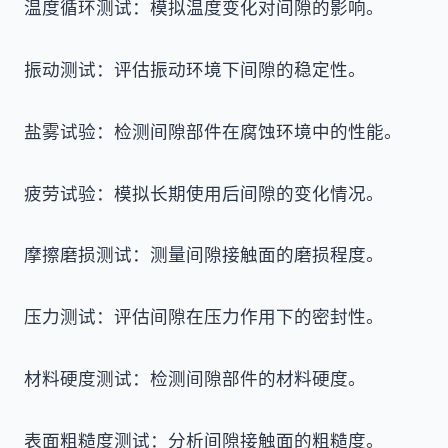
温度循环测试：模拟温度变化对间隙的影响。
振动测试：评估振动环境下间隙的稳定性。
盐雾试验：检测间隙部件在腐蚀环境中的性能。
疲劳试验：模拟长期使用后间隙的变化情况。
摩擦磨损测试：测量间隙接触面的磨损程度。
压力测试：评估间隙在压力作用下的密封性。
材料硬度测试：检测间隙部件的材料硬度。
表面粗糙度测试：分析间隙接触面的粗糙度。