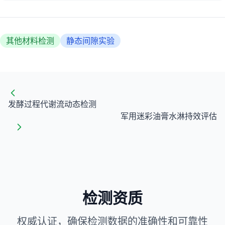
其他材料检测
静态间隙实验
发酵过程代谢流动态检测
军用迷彩油膏水淋持效评估
检测资质
权威认证，确保检测数据的准确性和可靠性