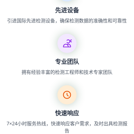
先进设备
引进国际先进检测设备，确保检测数据的准确性和可靠性
专业团队
拥有经验丰富的检测工程师和技术专家团队
快速响应
7×24小时服务热线，快速响应客户需求，及时出具检测报
告