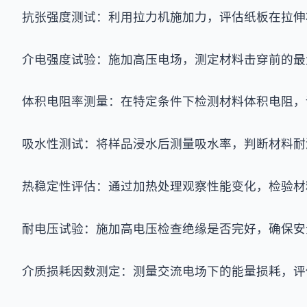
抗张强度测试：利用拉力机施加力，评估纸板在拉伸
介电强度试验：施加高压电场，测定材料击穿前的最
体积电阻率测量：在特定条件下检测材料体积电阻，
吸水性测试：将样品浸水后测量吸水率，判断材料耐
热稳定性评估：通过加热处理观察性能变化，检验材
耐电压试验：施加高电压检查绝缘是否完好，确保安
介质损耗因数测定：测量交流电场下的能量损耗，评