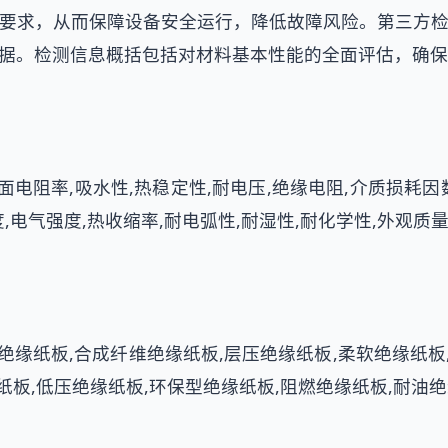
要求，从而保障设备安全运行，降低故障风险。第三方
据。检测信息概括包括对材料基本性能的全面评估，确保
面电阻率,吸水性,热稳定性,耐电压,绝缘电阻,介质损耗因数
度,电气强度,热收缩率,耐电弧性,耐湿性,耐化学性,外观质
绝缘纸板,合成纤维绝缘纸板,层压绝缘纸板,柔软绝缘纸板
纸板,低压绝缘纸板,环保型绝缘纸板,阻燃绝缘纸板,耐油