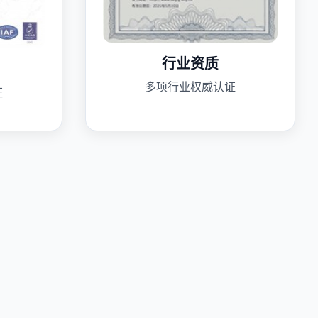
行业资质
多项行业权威认证
证