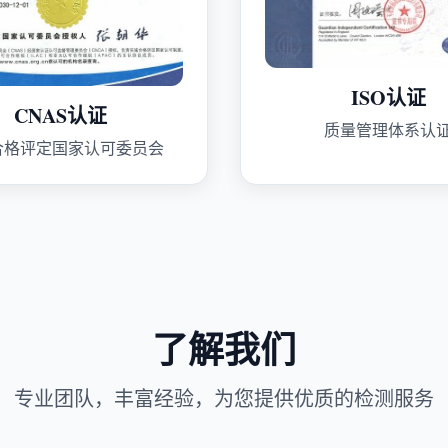
ISO认证
CNAS认证
质量管理体系认
合格评定国家认可委员会
了解我们
专业团队，丰富经验，为您提供优质的检测服务