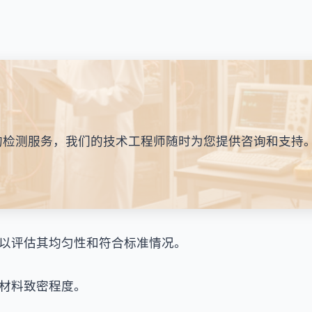
的检测服务，我们的技术工程师随时为您提供咨询和支持
以评估其均匀性和符合标准情况。
材料致密程度。