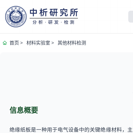
首页
>
材料实验室
>
其他材料检测
信息概要
绝缘纸板是一种用于电气设备中的关键绝缘材料，主