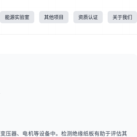
能源实验室
其他项目
资质认证
关于我们
所
于变压器、电机等设备中。检测绝缘纸板有助于评估其