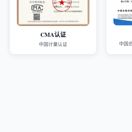
CMA认证
中国
中国计量认证