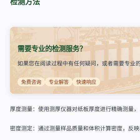
检测方法
需要专业的检测服务？
如果您在阅读过程中有任何疑问，或者需要专业
免费咨询
专业解答
快速响应
厚度测量：使用测厚仪器对纸板厚度进行精确测量，
密度测定：通过测量样品质量和体积计算密度，反映