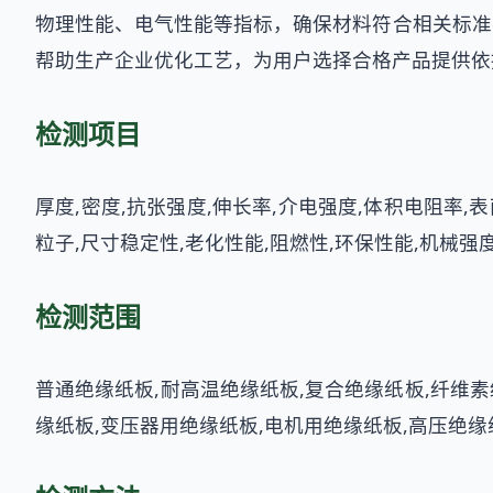
物理性能、电气性能等指标，确保材料符合相关标准
帮助生产企业优化工艺，为用户选择合格产品提供依
检测项目
厚度,密度,抗张强度,伸长率,介电强度,体积电阻率,表
粒子,尺寸稳定性,老化性能,阻燃性,环保性能,机械强
检测范围
普通绝缘纸板,耐高温绝缘纸板,复合绝缘纸板,纤维素
缘纸板,变压器用绝缘纸板,电机用绝缘纸板,高压绝缘