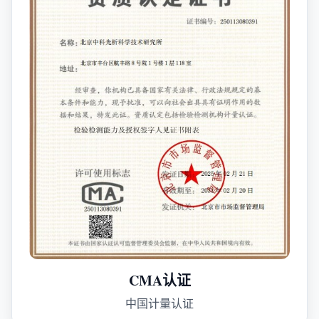
CMA认证
中国计量认证