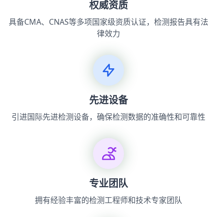
权威资质
具备CMA、CNAS等多项国家级资质认证，检测报告具有法
律效力
先进设备
引进国际先进检测设备，确保检测数据的准确性和可靠性
专业团队
拥有经验丰富的检测工程师和技术专家团队