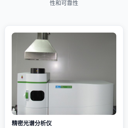
性和可靠性
精密光谱分析仪