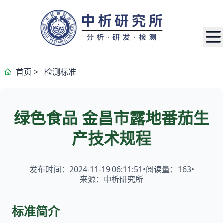
首页
>
检测标准
绿色食品 金昌市露地番茄生
产技术规程
发布时间：2024-11-19 06:11:51
•
阅读量：
163
•
来源：中析研究所
标准简介