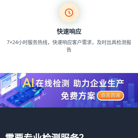
快速响应
7×24小时服务热线，快速响应客户需求，及时出具检测报
告
需要专业检测服务？