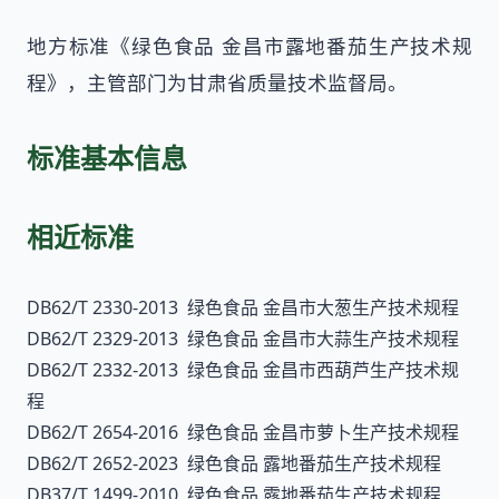
地方标准《绿色食品 金昌市露地番茄生产技术规
程》，主管部门为甘肃省质量技术监督局。
标准基本信息
相近标准
DB62/T 2330-2013 绿色食品 金昌市大葱生产技术规程
DB62/T 2329-2013 绿色食品 金昌市大蒜生产技术规程
DB62/T 2332-2013 绿色食品 金昌市西葫芦生产技术规
程
DB62/T 2654-2016 绿色食品 金昌市萝卜生产技术规程
DB62/T 2652-2023 绿色食品 露地番茄生产技术规程
DB37/T 1499-2010 绿色食品 露地番茄生产技术规程