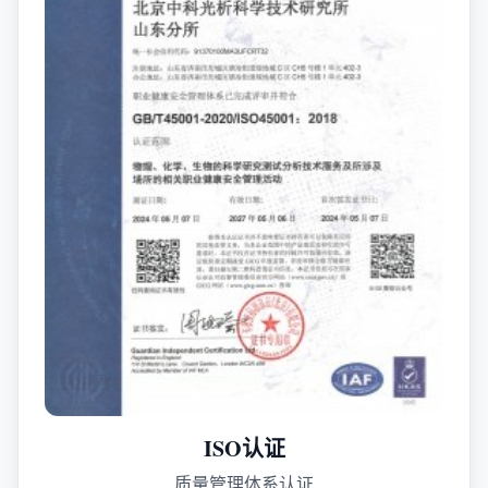
ISO认证
质量管理体系认证