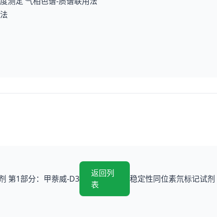
素丰度测定 气相色谱-质谱联用法
谱法
返回列
 第1部分：甲萘威-D3
稳定性同位素氘标记试剂 
表