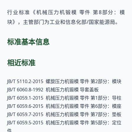
行业标准《机械压力机锻模 零件 第8部分：模
块》，主管部门为工业和信息化部/国家能源局。
标准基本信息
相近标准
JB/T 5110.2-2015 螺旋压力机锻模 零件 第2部分：模块
JB/T 6060.8-1992 机械压力机锻模 导套盖板
JB/T 6059.1-2015 机械压力机锻模 零件 第1部分：导柱
JB/T 6059.6-2015 机械压力机锻模 零件 第6部分：模座
JB/T 6059.7-2015 机械压力机锻模 零件 第7部分：垫板
JB/T 6059.5-2015 机械压力机锻模 零件 第5部分：定位
件