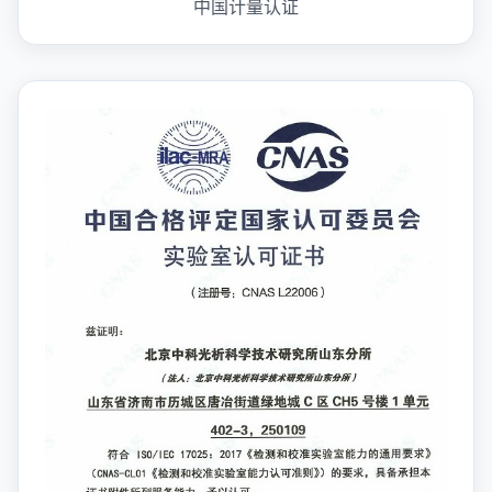
中国计量认证