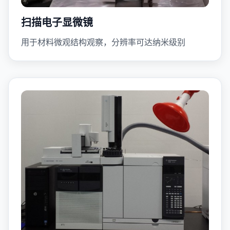
扫描电子显微镜
用于材料微观结构观察，分辨率可达纳米级别