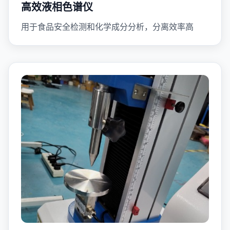
高效液相色谱仪
用于食品安全检测和化学成分分析，分离效率高