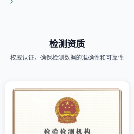
检测资质
权威认证，确保检测数据的准确性和可靠性