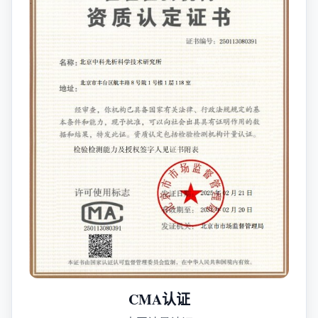
CMA认证