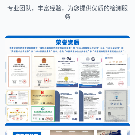
专业团队，丰富经验，为您提供优质的检测服
务