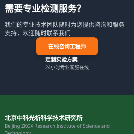
需要专业检测服务？
我们的专业技术团队随时为您提供咨询和服务
支持，欢迎随时联系我们
在线咨询工程师
定制实验方案
24小时专业客服在线
北京中科光析科学技术研究所
Beijing ZKGX Research Institute of Science and
Technology