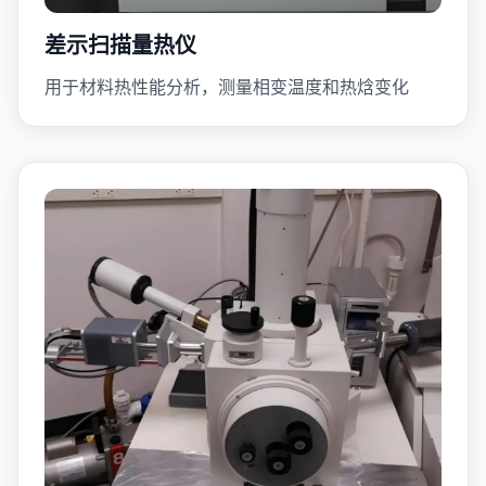
差示扫描量热仪
用于材料热性能分析，测量相变温度和热焓变化