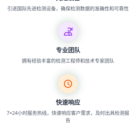
引进国际先进检测设备，确保检测数据的准确性和可靠性
专业团队
拥有经验丰富的检测工程师和技术专家团队
快速响应
7×24小时服务热线，快速响应客户需求，及时出具检测报
告