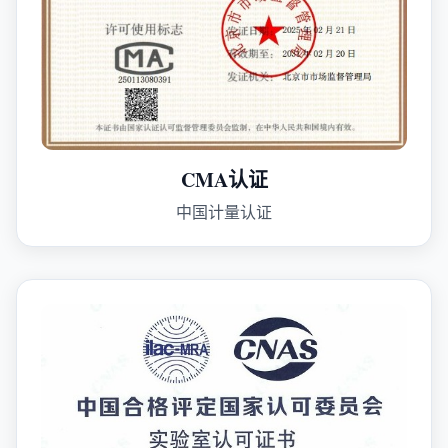
CMA认证
中国计量认证