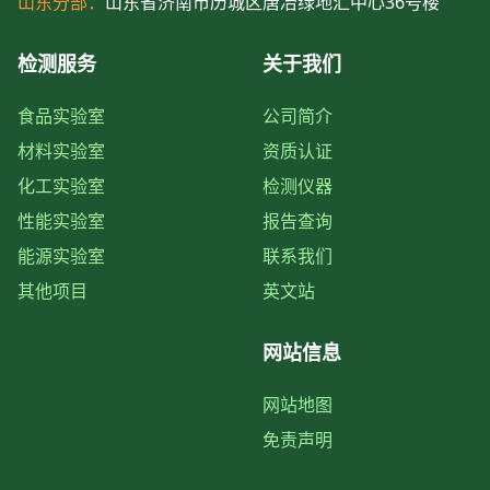
山东分部：
山东省济南市历城区唐冶绿地汇中心36号楼
检测服务
关于我们
食品实验室
公司简介
材料实验室
资质认证
化工实验室
检测仪器
性能实验室
报告查询
能源实验室
联系我们
其他项目
英文站
网站信息
网站地图
免责声明