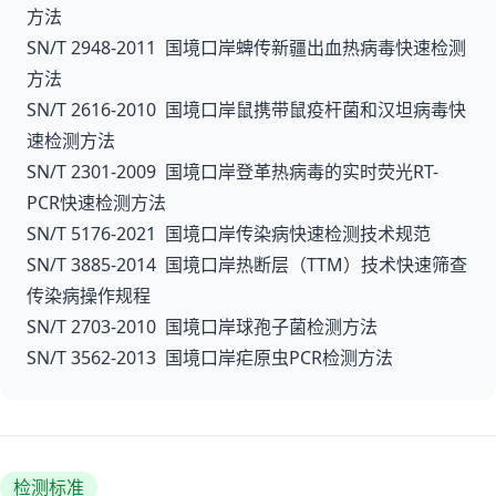
方法
SN/T 2948-2011 国境口岸蜱传新疆出血热病毒快速检测
方法
SN/T 2616-2010 国境口岸鼠携带鼠疫杆菌和汉坦病毒快
速检测方法
SN/T 2301-2009 国境口岸登革热病毒的实时荧光RT-
PCR快速检测方法
SN/T 5176-2021 国境口岸传染病快速检测技术规范
SN/T 3885-2014 国境口岸热断层（TTM）技术快速筛查
传染病操作规程
SN/T 2703-2010 国境口岸球孢子菌检测方法
SN/T 3562-2013 国境口岸疟原虫PCR检测方法
检测标准