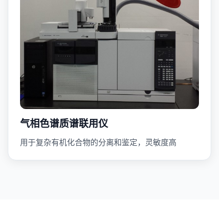
气相色谱质谱联用仪
用于复杂有机化合物的分离和鉴定，灵敏度高