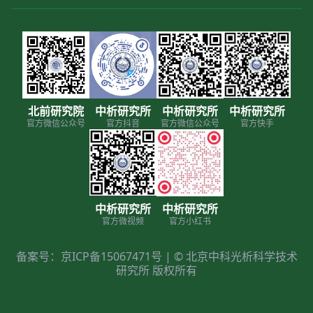
北前研究院
中析研究所
中析研究所
中析研究所
官方微信公众号
官方抖音
官方微信公众号
官方快手
中析研究所
中析研究所
官方微视频
官方小红书
备案号：京ICP备15067471号 | © 北京中科光析科学技术
研究所 版权所有