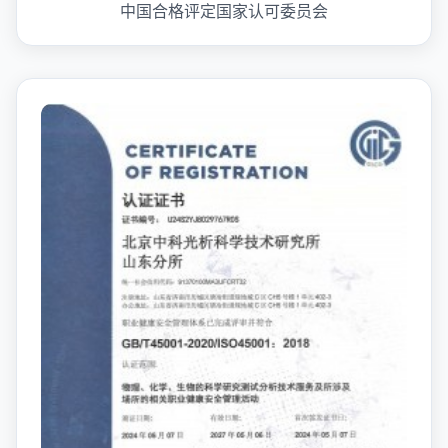
中国合格评定国家认可委员会