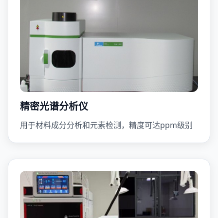
精密光谱分析仪
用于材料成分分析和元素检测，精度可达ppm级别