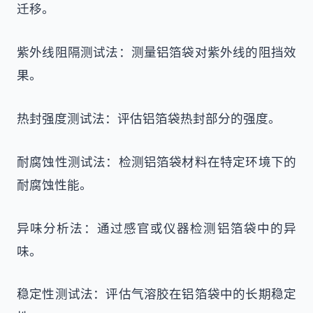
迁移。
紫外线阻隔测试法：测量铝箔袋对紫外线的阻挡效
果。
热封强度测试法：评估铝箔袋热封部分的强度。
耐腐蚀性测试法：检测铝箔袋材料在特定环境下的
耐腐蚀性能。
异味分析法：通过感官或仪器检测铝箔袋中的异
味。
稳定性测试法：评估气溶胶在铝箔袋中的长期稳定