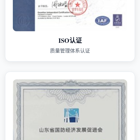
ISO认证
质量管理体系认证