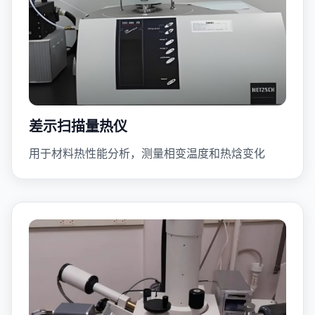
差示扫描量热仪
用于材料热性能分析，测量相变温度和热焓变化