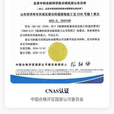
CNAS认证
中国合格评定国家认可委员会