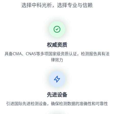
选择中科光析，选择专业与信赖
权威资质
具备CMA、CNAS等多项国家级资质认证，检测报告具有法
律效力
先进设备
引进国际先进检测设备，确保检测数据的准确性和可靠性