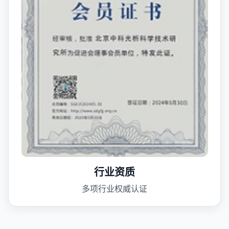
行业资质
多项行业权威认证