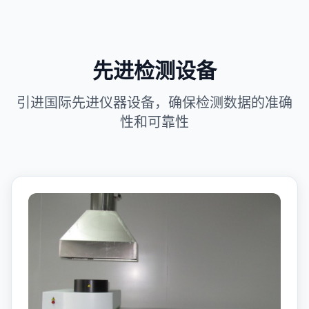
先进检测设备
引进国际先进仪器设备，确保检测数据的准确
性和可靠性