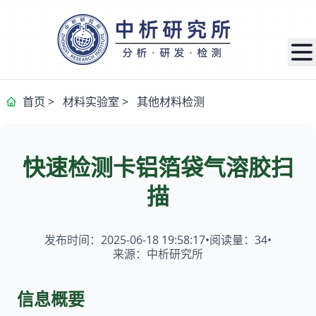
首页
>
材料实验室
>
其他材料检测
快速检测卡铝箔袋气溶胶扫
描
发布时间：2025-06-18 19:58:17
•
阅读量：
34
•
来源：中析研究所
信息概要