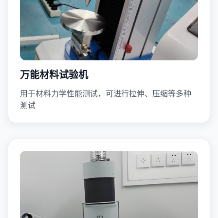
万能材料试验机
用于材料力学性能测试，可进行拉伸、压缩等多种
测试