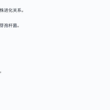
株进化关系。
芽孢杆菌。
。