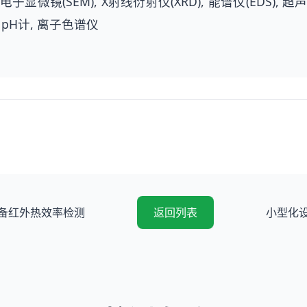
显微镜(SEM), X射线衍射仪(XRD), 能谱仪(EDS),
 pH计, 离子色谱仪
备红外热效率检测
返回列表
小型化