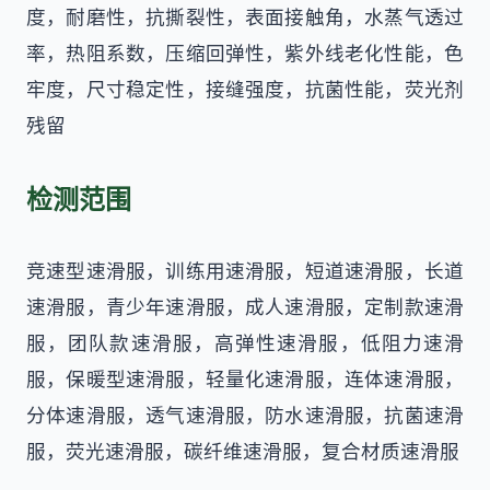
度，耐磨性，抗撕裂性，表面接触角，水蒸气透过
率，热阻系数，压缩回弹性，紫外线老化性能，色
牢度，尺寸稳定性，接缝强度，抗菌性能，荧光剂
残留
检测范围
竞速型速滑服，训练用速滑服，短道速滑服，长道
速滑服，青少年速滑服，成人速滑服，定制款速滑
服，团队款速滑服，高弹性速滑服，低阻力速滑
服，保暖型速滑服，轻量化速滑服，连体速滑服，
分体速滑服，透气速滑服，防水速滑服，抗菌速滑
服，荧光速滑服，碳纤维速滑服，复合材质速滑服