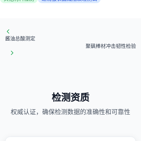
酱油总酸测定
聚砜棒材冲击韧性检验
检测资质
权威认证，确保检测数据的准确性和可靠性