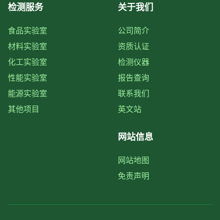
检测服务
关于我们
食品实验室
公司简介
材料实验室
资质认证
化工实验室
检测仪器
性能实验室
报告查询
能源实验室
联系我们
其他项目
英文站
网站信息
网站地图
免责声明