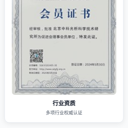
行业资质
多项行业权威认证