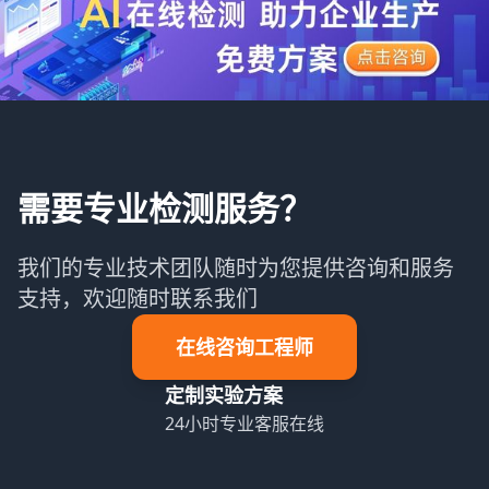
需要专业检测服务？
我们的专业技术团队随时为您提供咨询和服务
支持，欢迎随时联系我们
在线咨询工程师
定制实验方案
24小时专业客服在线