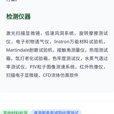
检测仪器
激光扫描显微镜，低速风洞系统，旋转摩擦测试
仪，电子织物透气仪，Instron万能材料试验机，
Martindale耐磨试验机，接触角测量仪，热阻测试
箱，氙灯老化试验箱，色牢度测试仪，水蒸气透过
率测试仪，PIV粒子图像测速系统，红外热像仪，
扫描电子显微镜，CFD流体仿真软件
其他材料检测
速滑服表面减阻纹理测试