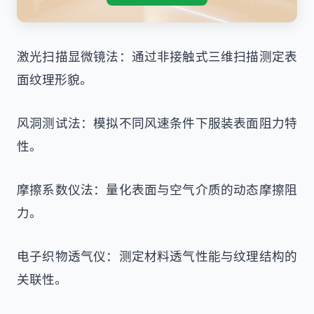
激光扫描显微镜法：通过非接触式三维扫描测定表
面纹理形貌。
风洞测试法：模拟不同风速条件下服装表面阻力特
性。
摩擦系数仪法：量化表面与空气介质的动态摩擦阻
力。
电子织物透气仪：测定材料透气性能与纹理结构的
关联性。