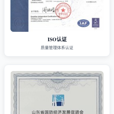
ISO认证
质量管理体系认证