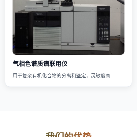
气相色谱质谱联用仪
用于复杂有机化合物的分离和鉴定，灵敏度高
我们的优势