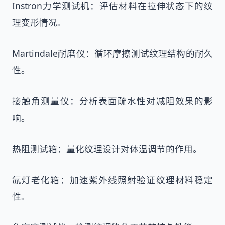
Instron力学测试机：评估材料在拉伸状态下的纹
理变形情况。
Martindale耐磨仪：循环摩擦测试纹理结构的耐久
性。
接触角测量仪：分析表面疏水性对减阻效果的影
响。
热阻测试箱：量化纹理设计对体温调节的作用。
氙灯老化箱：加速紫外线照射验证纹理材料稳定
性。