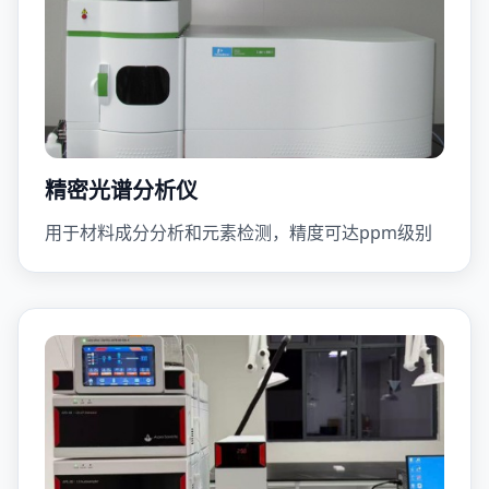
精密光谱分析仪
用于材料成分分析和元素检测，精度可达ppm级别