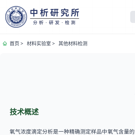
首页
>
材料实验室
>
其他材料检测
技术概述
氧气浓度滴定分析是一种精确测定样品中氧气含量的