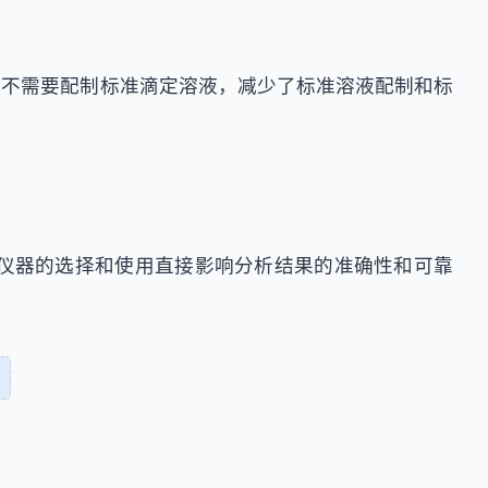
法不需要配制标准滴定溶液，减少了标准溶液配制和标
仪器的选择和使用直接影响分析结果的准确性和可靠
。