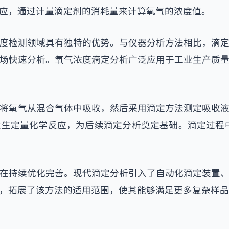
应，通过计量滴定剂的消耗量来计算氧气的浓度值。
度检测领域具有独特的优势。与仪器分析方法相比，滴
场快速分析。氧气浓度滴定分析广泛应用于工业生产质
将氧气从混合气体中吸收，然后采用滴定方法测定吸收
生定量化学反应，为后续滴定分析奠定基础。滴定过程
在持续优化完善。现代滴定分析引入了自动化滴定装置
，拓展了该方法的适用范围，使其能够满足更多复杂样品