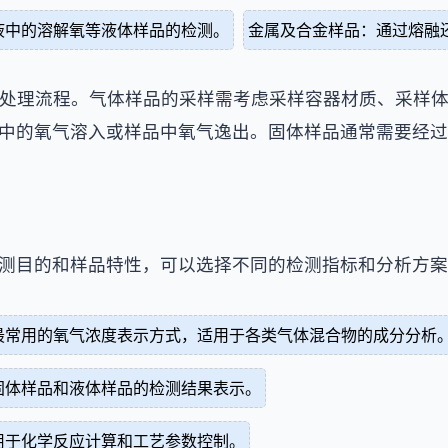
液中的溶解氧等液体样品的检测。
金属及合金样品：通过熔融
处理流程。气体样品的采样需考虑采样容器材质、采样
中的氧气溶入或样品中氧气逸出。固体样品通常需要经过
测目的和样品特性，可以选择不同的检测指标和分析方案
最常用的氧气浓度表示方式，适用于各类气体混合物的成分分析
固体样品和液体样品的检测结果表示。
用于化学反应计算和工艺参数控制。