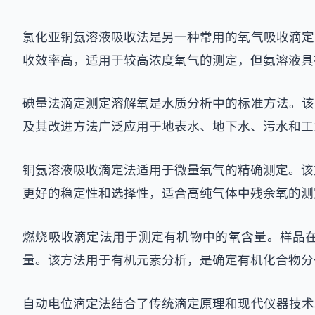
氯化亚铜氨溶液吸收法是另一种常用的氧气吸收滴定
收效率高，适用于较高浓度氧气的测定，但氨溶液具
碘量法滴定测定溶解氧是水质分析中的标准方法。该
及其改进方法广泛应用于地表水、地下水、污水和工
铜氨溶液吸收滴定法适用于微量氧气的精确测定。该
更好的稳定性和选择性，适合高纯气体中残余氧的测
燃烧吸收滴定法用于测定有机物中的氧含量。样品
量。该方法用于有机元素分析，是确定有机化合物分
自动电位滴定法结合了传统滴定原理和现代仪器技术