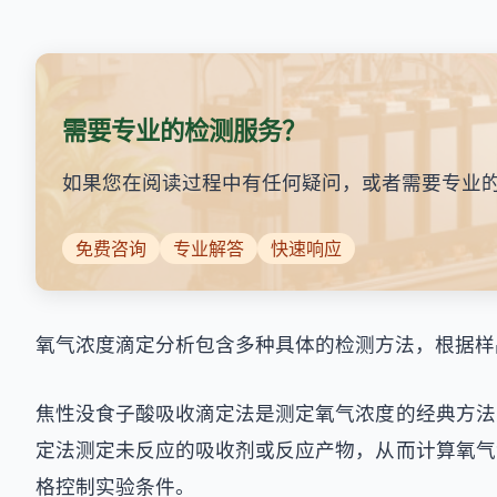
需要专业的检测服务？
如果您在阅读过程中有任何疑问，或者需要专业
免费咨询
专业解答
快速响应
氧气浓度滴定分析包含多种具体的检测方法，根据样
焦性没食子酸吸收滴定法是测定氧气浓度的经典方法
定法测定未反应的吸收剂或反应产物，从而计算氧气
格控制实验条件。