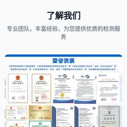
了解我们
专业团队，丰富经验，为您提供优质的检测服
务