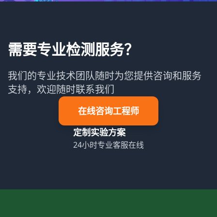
需要专业检测服务？
我们的专业技术团队随时为您提供咨询和服务
支持，欢迎随时联系我们
在线咨询工程师
定制实验方案
24小时专业客服在线