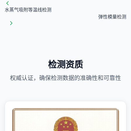
水蒸气吸附等温线检测
弹性模量检测
检测资质
权威认证，确保检测数据的准确性和可靠性