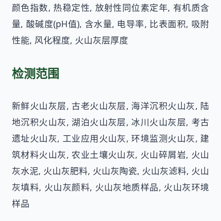
颜色指数, 热稳定性, 放射性同位素定年, 有机质含
量, 酸碱度(pH值), 含水量, 电导率, 比表面积, 吸附
性能, 风化程度, 火山灰层厚度
检测范围
新鲜火山灰层, 古老火山灰层, 海洋沉积火山灰, 陆
地沉积火山灰, 湖泊火山灰层, 冰川火山灰层, 考古
遗址火山灰, 工业应用火山灰, 环境监测火山灰, 建
筑材料火山灰, 农业土壤火山灰, 火山碎屑岩, 火山
灰水泥, 火山灰肥料, 火山灰陶瓷, 火山灰滤料, 火山
灰填料, 火山灰颜料, 火山灰地质样品, 火山灰环境
样品