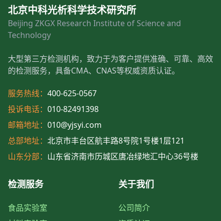
北京中科光析科学技术研究所
Beijing ZKGX Research Institute of Science and
Technology
大型第三方检测机构，致力于为客户提供准确、可靠、高效
的检测服务，具备CMA、CNAS等权威资质认证。
服务热线：
400-625-0567
投诉电话：
010-82491398
邮箱地址：
010@yjsyi.com
总部地址：
北京市丰台区航丰路8号院1号楼1层121
山东分部：
山东省济南市历城区唐冶绿地汇中心36号楼
检测服务
关于我们
食品实验室
公司简介