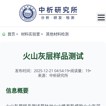
首页
>
材料实验室
>
其他材料检测
火山灰层样品测试
发布时间：2025-12-21 04:54:19
•
阅读量：
19
•
来源：中析研究所
信息概要