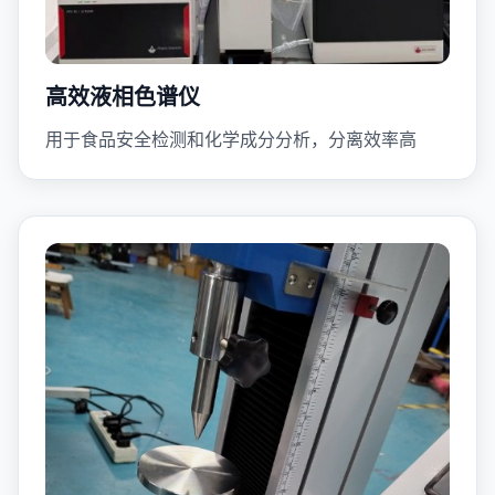
高效液相色谱仪
用于食品安全检测和化学成分分析，分离效率高