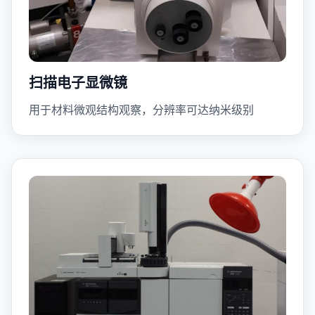
扫描电子显微镜
用于材料微观结构观察，分辨率可达纳米级别