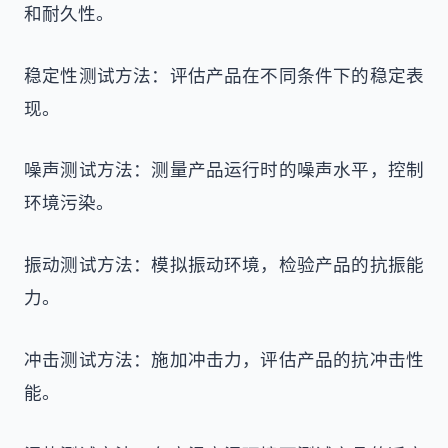
和耐久性。
稳定性测试方法：评估产品在不同条件下的稳定表
现。
噪声测试方法：测量产品运行时的噪声水平，控制
环境污染。
振动测试方法：模拟振动环境，检验产品的抗振能
力。
冲击测试方法：施加冲击力，评估产品的抗冲击性
能。