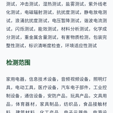
测试，冲击测试，湿热测试，盐雾测试，紫外线老
化测试，电磁辐射测试，抗扰度测试，静电放电测
试，浪涌抗扰度测试，电压暂降测试，谐波电流测
试，闪烁测试，能效测试，材料分析测试，化学成
分测试，重金属含量测试，有害物质检测，包装完
整性测试，标识清晰度检查，环境适应性测试
检测范围
家用电器，信息技术设备，音频视频设备，照明灯
具，电动工具，医疗设备，汽车电子部件，工业控
制设备，通信设备，安防产品，玩具产品，文具用
品，体育器材，家具制品，纺织品，食品接触材
料，建筑材料，化工产品，电子元器件，电源设