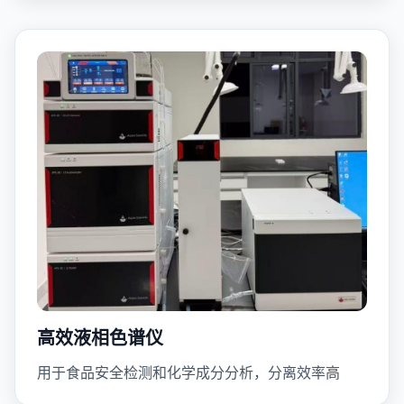
高效液相色谱仪
用于食品安全检测和化学成分分析，分离效率高