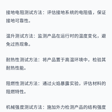
接地电阻测试方法：评估接地系统的电阻值，保证
接地可靠性。
温升测试方法：监测产品在运行时的温度变化，避
免过热现象。
耐热性测试方法：将产品置于高温环境中，检验其
耐热性能。
阻燃性测试方法：通过火焰暴露实验，评估材料的
阻燃特性。
机械强度测试方法：施加外力检测产品的结构强度