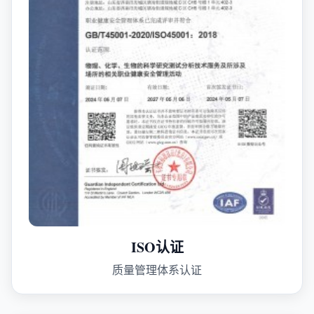
ISO认证
质量管理体系认证