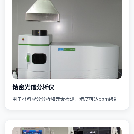
精密光谱分析仪
用于材料成分分析和元素检测，精度可达ppm级别