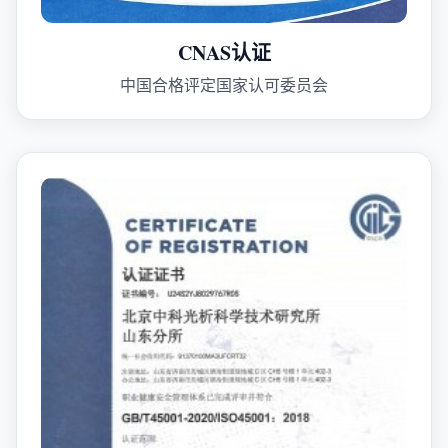
CNAS认证
中国合格评定国家认可委员会