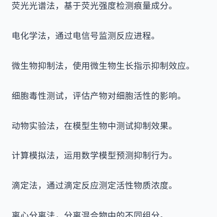
荧光光谱法，基于荧光强度检测痕量成分。
电化学法，通过电信号监测反应进程。
微生物抑制法，使用微生物生长指示抑制效应。
细胞毒性测试，评估产物对细胞活性的影响。
动物实验法，在模型生物中测试抑制效果。
计算模拟法，运用数学模型预测抑制行为。
滴定法，通过滴定反应测定活性物质浓度。
离心分离法，分离混合物中的不同组分。