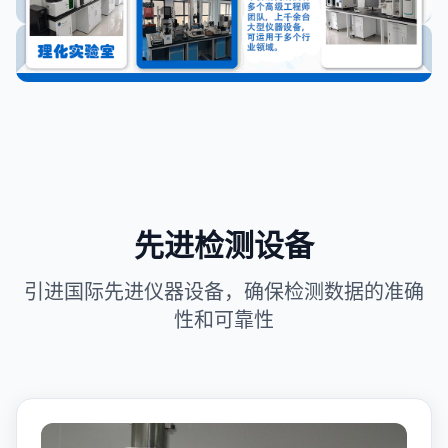
先进检测设备
引进国际先进仪器设备，确保检测数据的准确
性和可靠性