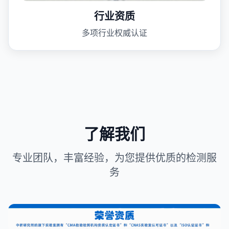
行业资质
多项行业权威认证
了解我们
专业团队，丰富经验，为您提供优质的检测服
务