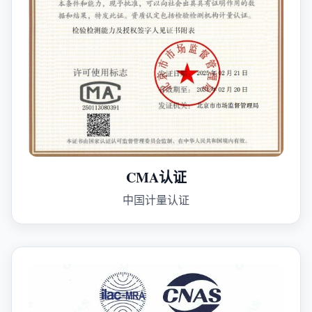
CMA认证
中国计量认证