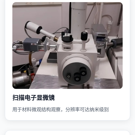
扫描电子显微镜
用于材料微观结构观察，分辨率可达纳米级别