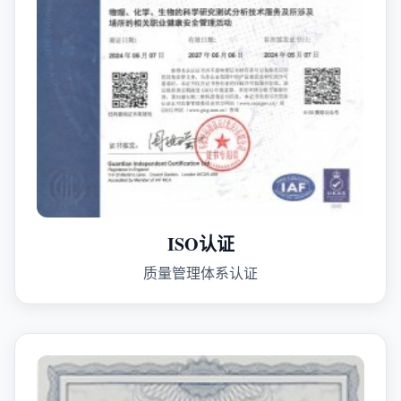
ISO认证
质量管理体系认证