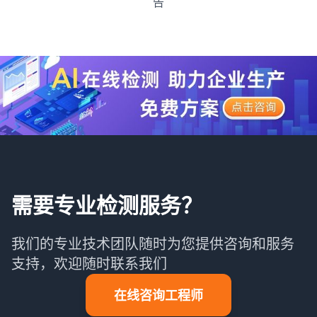
告
需要专业检测服务？
我们的专业技术团队随时为您提供咨询和服务
支持，欢迎随时联系我们
在线咨询工程师