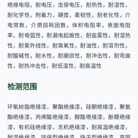
绝缘电阻，耐电压，击穿电压，耐热性，耐湿性，
耐化学性，附着力，硬度，柔韧性，耐老化性，介
电常数，介质损耗因数，体积电阻率，表面电阻
率，耐电弧性，耐漏电起痕性，耐盐雾性，耐湿热
性，耐紫外线性，耐臭氧性，耐油性，耐溶剂性，
耐酸碱性，耐水性，耐磨损性，耐冲击性，耐弯曲
性，耐热冲击性，耐低温性，耐高温性
检测范围
环氧树脂绝缘漆，聚酯绝缘漆，硅酮绝缘漆，聚氨
酯绝缘漆，丙烯酸绝缘漆，醇酸绝缘漆，酚醛绝缘
漆，有机硅绝缘漆，无机绝缘漆，耐高温绝缘漆，
耐湿绝缘漆，环保型绝缘漆，快干型绝缘漆，高固