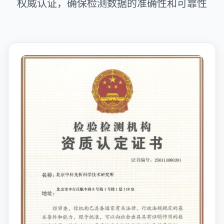
权威认证，确保检测数据的准确性和可靠性