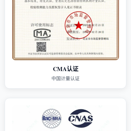
CMA认证
中国计量认证