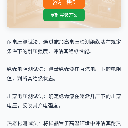
咨询工程师
定制实验方案
耐电压测试法：通过施加高电压检测绝缘漆在规定
条件下的耐压强度，评估其绝缘性能。
绝缘电阻测试法：测量绝缘漆在直流电压下的电阻
值，判断其绝缘状态。
击穿电压测试法：确定绝缘漆在逐渐升压下的击穿
电压，反映其介电强度。
热老化测试法：将样品置于高温环境中评估其耐热