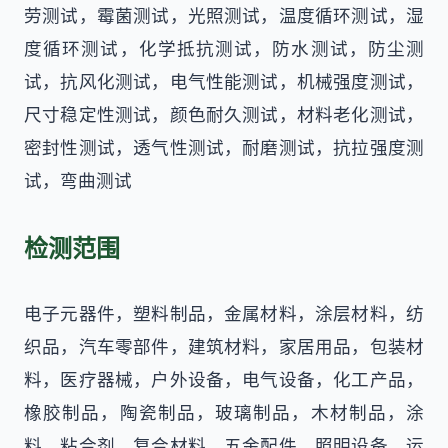
劳测试，霉菌测试，光照测试，温度循环测试，湿
度循环测试，化学抵抗测试，防水测试，防尘测
试，抗风化测试，电气性能测试，机械强度测试，
尺寸稳定性测试，颜色耐久测试，材料老化测试，
密封性测试，透气性测试，耐磨测试，抗拉强度测
试，弯曲测试
检测范围
电子元器件，塑料制品，金属材料，涂层材料，纺
织品，汽车零部件，建筑材料，家居用品，包装材
料，医疗器械，户外设备，电气设备，化工产品，
橡胶制品，陶瓷制品，玻璃制品，木材制品，涂
料，粘合剂，复合材料，五金配件，照明设备，运