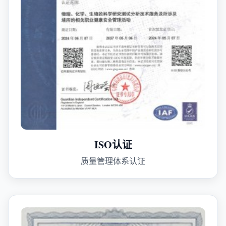
ISO认证
质量管理体系认证