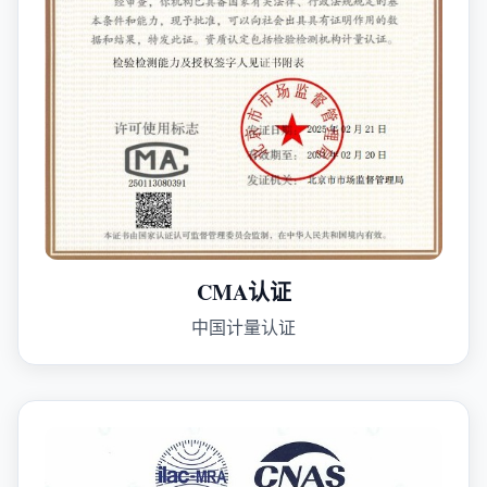
CMA认证
中国计量认证