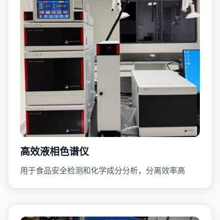
高效液相色谱仪
用于食品安全检测和化学成分分析，分离效率高