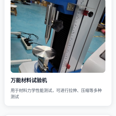
万能材料试验机
用于材料力学性能测试，可进行拉伸、压缩等多种
测试