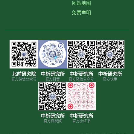
网站地图
免责声明
北前研究院
中析研究所
中析研究所
中析研究所
官方微信公众号
官方抖音
官方微信公众号
官方快手
中析研究所
中析研究所
官方微视频
官方小红书