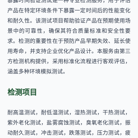
暴露时间验证测试是一种专业检测服务，用于评估
产品在特定环境条件下暴露一定时间后的性能变化
和耐久性。该测试项目帮助验证产品在预期使用场
景中的可靠性，确保其符合质量标准和安全性要
求。检测的重要性在于预防产品早期失效、延长使
用寿命，并支持企业优化产品设计。本服务由第三
方检测机构提供，采用标准化流程进行客观评估，
涵盖多种环境模拟测试。
检测项目
耐高温测试，耐低温测试，湿热测试，干热测试，
紫外老化测试，盐雾腐蚀测试，臭氧老化测试，振
动耐久测试，冲击测试，跌落测试，压力测试，疲