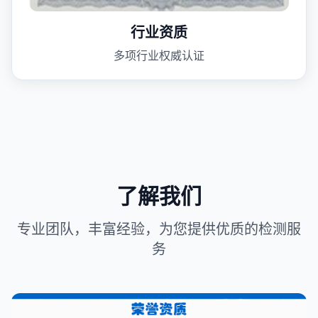
行业资质
多项行业权威认证
了解我们
专业团队，丰富经验，为您提供优质的检测服
务