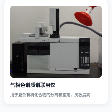
气相色谱质谱联用仪
用于复杂有机化合物的分离和鉴定，灵敏度高