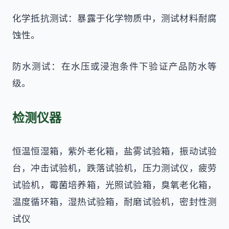
化学抵抗测试：暴露于化学物质中，测试材料耐腐
蚀性。
防水测试：在水压或浸泡条件下验证产品防水等
级。
检测仪器
恒温恒湿箱，紫外老化箱，盐雾试验箱，振动试验
台，冲击试验机，跌落试验机，压力测试仪，疲劳
试验机，霉菌培养箱，光照试验箱，臭氧老化箱，
温度循环箱，湿热试验箱，耐磨试验机，密封性测
试仪