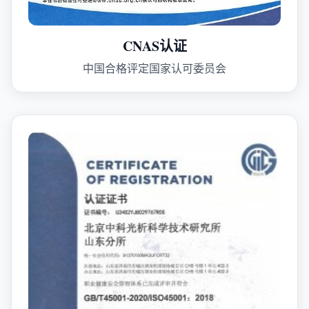
CNAS认证
中国合格评定国家认可委员会