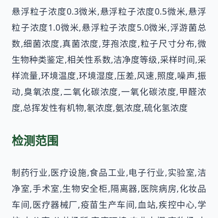
悬浮粒子浓度0.3微米,悬浮粒子浓度0.5微米,悬浮
粒子浓度1.0微米,悬浮粒子浓度5.0微米,浮游菌总
数,细菌浓度,真菌浓度,芽孢浓度,粒子尺寸分布,微
生物种类鉴定,相关性系数,洁净度等级,采样时间,采
样流量,环境温度,环境湿度,压差,风速,照度,噪声,振
动,臭氧浓度,二氧化碳浓度,一氧化碳浓度,甲醛浓
度,总挥发性有机物,氡浓度,氨浓度,硫化氢浓度
检测范围
制药行业,医疗设施,食品工业,电子行业,实验室,洁
净室,手术室,生物安全柜,隔离器,医院病房,化妆品
车间,医疗器械厂,疫苗生产车间,血站,疾控中心,学