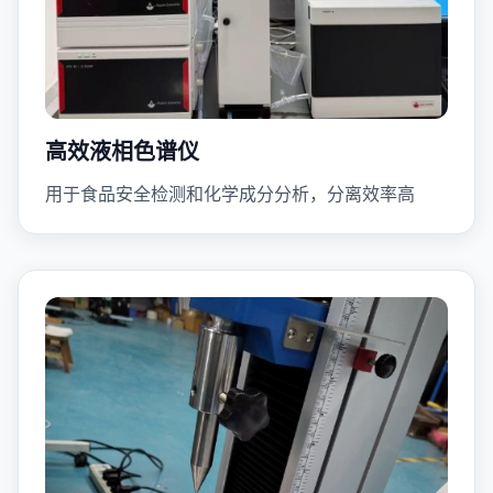
高效液相色谱仪
用于食品安全检测和化学成分分析，分离效率高