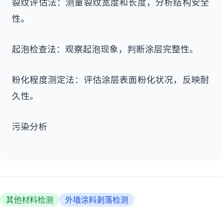
裂纹评估法：测量裂纹宽度和长度，分析结构安全
性。
起泡检查法：观察起泡现象，判断涂层完整性。
粉化程度测定法：评估涂层表面粉化状况，反映耐
久性。
污染分析
其他材料检测
外墙涂料剥落检测