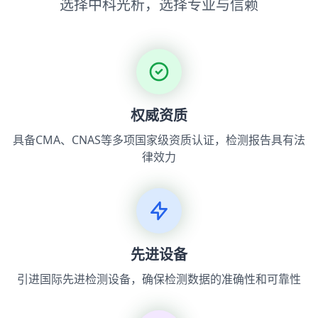
选择中科光析，选择专业与信赖
权威资质
具备CMA、CNAS等多项国家级资质认证，检测报告具有法
律效力
先进设备
引进国际先进检测设备，确保检测数据的准确性和可靠性