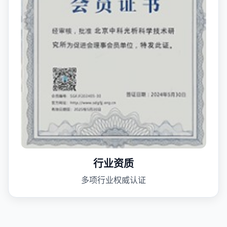
行业资质
多项行业权威认证