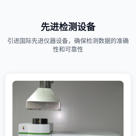
先进检测设备
引进国际先进仪器设备，确保检测数据的准确
性和可靠性