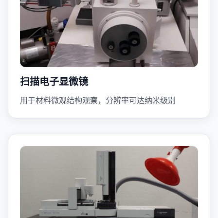
扫描电子显微镜
用于材料微观结构观察，分辨率可达纳米级别