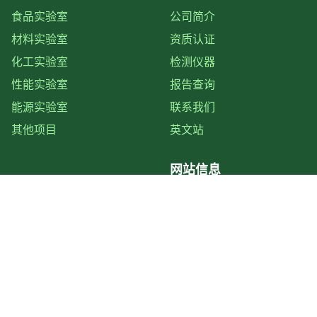
食品实验室
公司简介
材料实验室
资质认证
化工实验室
检测仪器
性能实验室
报告查询
能源实验室
联系我们
其他项目
英文站
网站信息
网站地图
免责声明