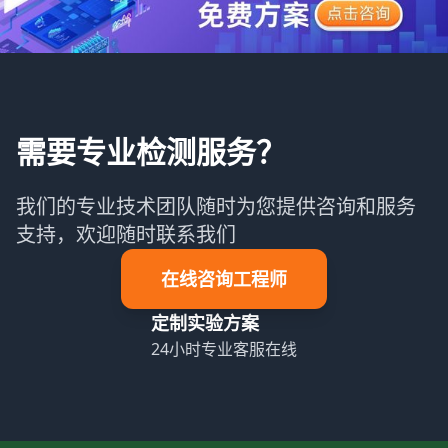
需要专业检测服务？
我们的专业技术团队随时为您提供咨询和服务
支持，欢迎随时联系我们
在线咨询工程师
定制实验方案
24小时专业客服在线