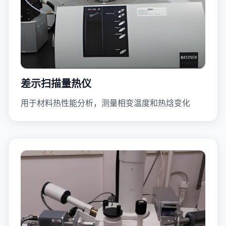
差示扫描量热仪
用于材料热性能分析，测量相变温度和热焓变化