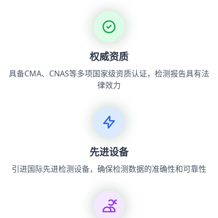
权威资质
具备CMA、CNAS等多项国家级资质认证，检测报告具有法
律效力
先进设备
引进国际先进检测设备，确保检测数据的准确性和可靠性