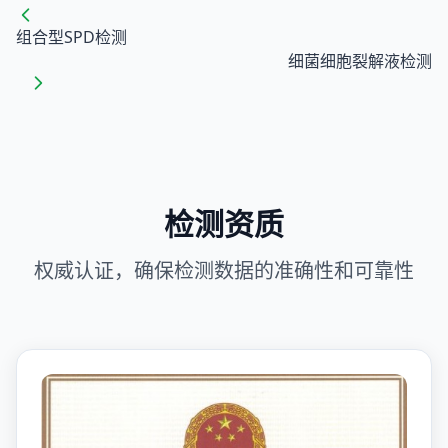
组合型SPD检测
细菌细胞裂解液检测
检测资质
权威认证，确保检测数据的准确性和可靠性