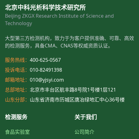
北京中科光析科学技术研究所
Beijing ZKGX Research Institute of Science and
Technology
大型第三方检测机构，致力于为客户提供准确、可靠、高效
的检测服务，具备CMA、CNAS等权威资质认证。
服务热线：
400-625-0567
投诉电话：
010-82491398
邮箱地址：
010@yjsyi.com
总部地址：
北京市丰台区航丰路8号院1号楼1层121
山东分部：
山东省济南市历城区唐冶绿地汇中心36号楼
检测服务
关于我们
食品实验室
公司简介