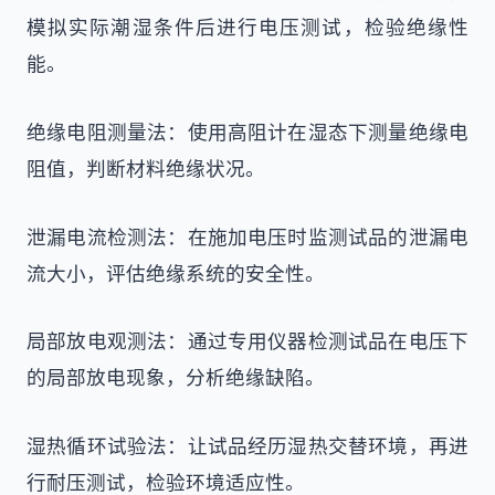
模拟实际潮湿条件后进行电压测试，检验绝缘性
能。
绝缘电阻测量法：使用高阻计在湿态下测量绝缘电
阻值，判断材料绝缘状况。
泄漏电流检测法：在施加电压时监测试品的泄漏电
流大小，评估绝缘系统的安全性。
局部放电观测法：通过专用仪器检测试品在电压下
的局部放电现象，分析绝缘缺陷。
湿热循环试验法：让试品经历湿热交替环境，再进
行耐压测试，检验环境适应性。