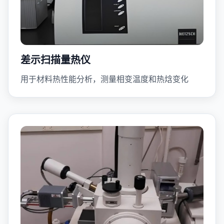
差示扫描量热仪
用于材料热性能分析，测量相变温度和热焓变化