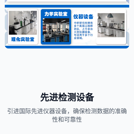
先进检测设备
引进国际先进仪器设备，确保检测数据的准确
性和可靠性