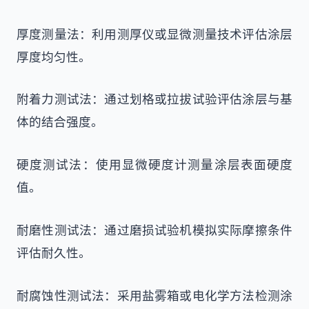
厚度测量法：利用测厚仪或显微测量技术评估涂层
厚度均匀性。
附着力测试法：通过划格或拉拔试验评估涂层与基
体的结合强度。
硬度测试法：使用显微硬度计测量涂层表面硬度
值。
耐磨性测试法：通过磨损试验机模拟实际摩擦条件
评估耐久性。
耐腐蚀性测试法：采用盐雾箱或电化学方法检测涂