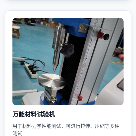
万能材料试验机
用于材料力学性能测试，可进行拉伸、压缩等多种
测试