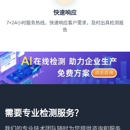
快速响应
7×24小时服务热线，快速响应客户需求，及时出具检测报
告
需要专业检测服务？
我们的专业技术团队随时为您提供咨询和服务