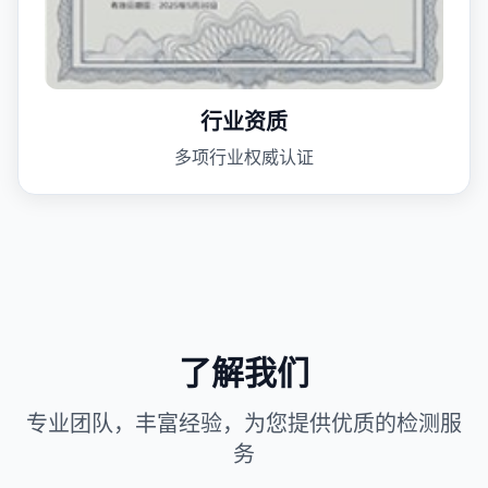
行业资质
多项行业权威认证
了解我们
专业团队，丰富经验，为您提供优质的检测服
务