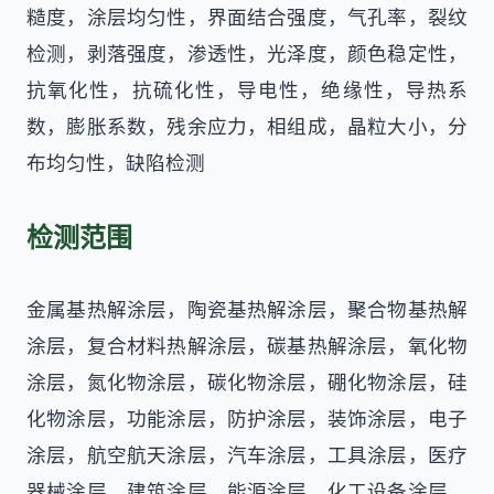
糙度，涂层均匀性，界面结合强度，气孔率，裂纹
检测，剥落强度，渗透性，光泽度，颜色稳定性，
抗氧化性，抗硫化性，导电性，绝缘性，导热系
数，膨胀系数，残余应力，相组成，晶粒大小，分
布均匀性，缺陷检测
检测范围
金属基热解涂层，陶瓷基热解涂层，聚合物基热解
涂层，复合材料热解涂层，碳基热解涂层，氧化物
涂层，氮化物涂层，碳化物涂层，硼化物涂层，硅
化物涂层，功能涂层，防护涂层，装饰涂层，电子
涂层，航空航天涂层，汽车涂层，工具涂层，医疗
器械涂层，建筑涂层，能源涂层，化工设备涂层，