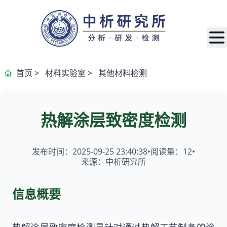
首页
>
材料实验室
>
其他材料检测
热解涂层致密度检测
发布时间：2025-09-25 23:40:38
•
阅读量：
12
•
来源：中析研究所
信息概要