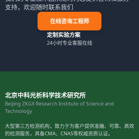
支持，欢迎随时联系我们
在线咨询工程师
定制实验方案
24小时专业客服在线
北京中科光析科学技术研究所
Beijing ZKGX Research Institute of Science and
Technology
大型第三方检测机构，致力于为客户提供准确、可靠、高效
的检测服务，具备CMA、CNAS等权威资质认证。