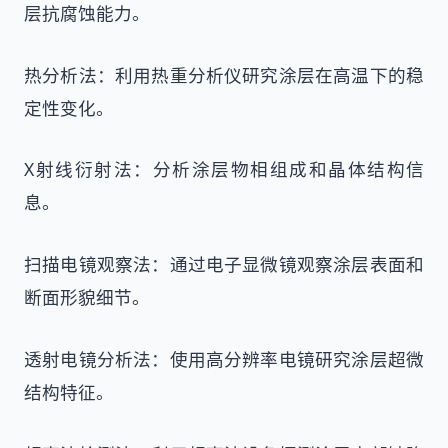
层抗腐蚀能力。
热分析法：利用热重分析仪研究涂层在高温下的稳
定性变化。
X射线衍射法：分析涂层物相组成和晶体结构信
息。
扫描电镜观察法：通过电子显微镜观察涂层表面和
断面形貌细节。
透射电镜分析法：使用高分辨率电镜研究涂层超微
结构特征。