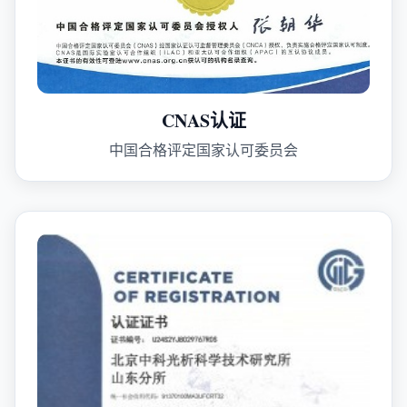
CNAS认证
中国合格评定国家认可委员会