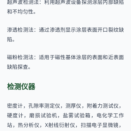
超声波检测法：利用超声波设备探测涂层内部缺陷
和不均匀性。
渗透检测法：通过渗透剂显示涂层表面开口裂纹缺
陷。
磁粉检测法：适用于磁性基体涂层的表面和近表面
缺陷探查。
检测仪器
密度计，孔隙率测定仪，测厚仪，附着力测试仪，
硬度计，磨损试验机，盐雾试验箱，电化学工作
站，热分析仪，X射线衍射仪，扫描电子显微镜，