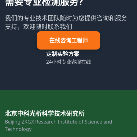
需要专业检测服务？
我们的专业技术团队随时为您提供咨询和服务
支持，欢迎随时联系我们
在线咨询工程师
定制实验方案
24小时专业客服在线
北京中科光析科学技术研究所
Beijing ZKGX Research Institute of Science and
Technology