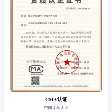
CMA认证
中国计量认证