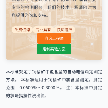
专业的检测服务，我们的技术工程师随时为
您提供咨询和支持。
免费咨询
专业解答
快速响应
咨询工程师
定制实验方案
本标准规定了铜精矿中氯含量的自动电位滴定测定
方法。 本标准适用于铜精矿中氯含量测定。测定
范围：0.0600％～0.3000％。 注：本标准中测定
的氯是指氨性浸出氯。