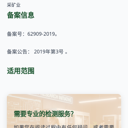
采矿业
备案信息
备案号：62909-2019。
备案公告： 2019年第3号 。
适用范围
需要专业的检测服务？
如果您在阅读过程中有任何疑问，或者需要