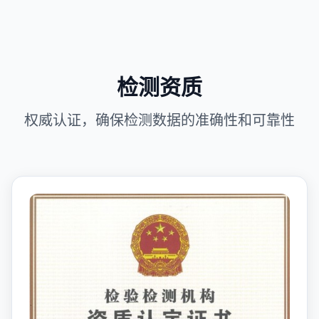
检测资质
权威认证，确保检测数据的准确性和可靠性