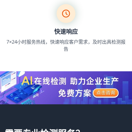
快速响应
7×24小时服务热线，快速响应客户需求，及时出具检测报
告