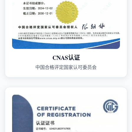
CNAS认证
中国合格评定国家认可委员会