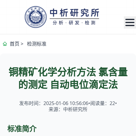
首页
>
检测标准
铜精矿化学分析方法 氯含量
的测定 自动电位滴定法
发布时间：2025-01-06 10:56:06
•
阅读量：
22
•
来源：中析研究所
标准简介