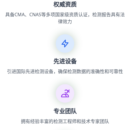
权威资质
具备CMA、CNAS等多项国家级资质认证，检测报告具有法
律效力
先进设备
引进国际先进检测设备，确保检测数据的准确性和可靠性
专业团队
拥有经验丰富的检测工程师和技术专家团队