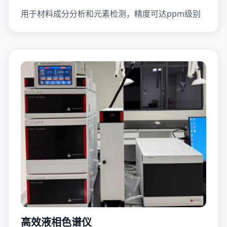
用于材料成分分析和元素检测，精度可达ppm级别
高效液相色谱仪