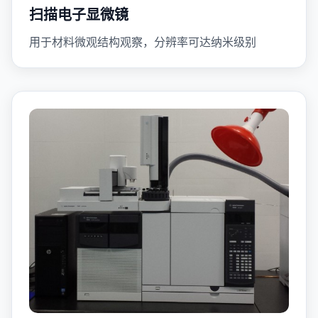
扫描电子显微镜
用于材料微观结构观察，分辨率可达纳米级别