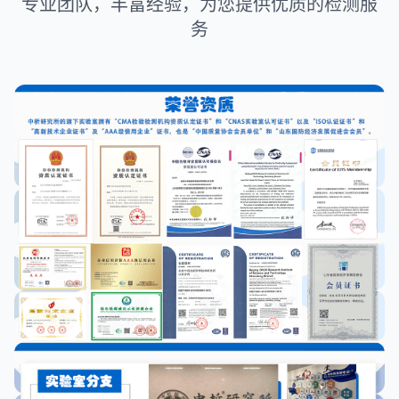
专业团队，丰富经验，为您提供优质的检测服
务