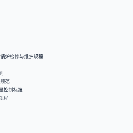
环余热锅炉检修与维护规程
程
则
收规范
质量控制标准
验规程