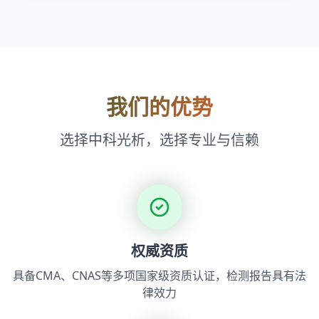
我们的优势
选择中科光析，选择专业与信赖
权威资质
具备CMA、CNAS等多项国家级资质认证，检测报告具有法
律效力