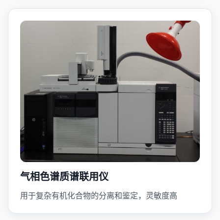
气相色谱质谱联用仪
用于复杂有机化合物的分离和鉴定，灵敏度高