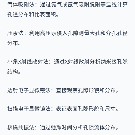
气体吸附法：通过氮气或氩气吸附脱附等温线计算
孔径分布和比表面积。
压汞法：利用高压汞侵入孔隙测量大孔和介孔孔径
分布。
小角X射线散射法：通过X射线散射分析纳米级孔隙
结构。
透射电子显微镜法：直接观察孔隙形貌和分布。
扫描电子显微镜法：表征表面孔隙形貌和尺寸。
核磁共振法：通过弛豫时间分析孔隙流体分布。