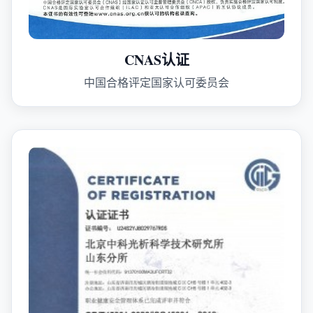
CNAS认证
中国合格评定国家认可委员会