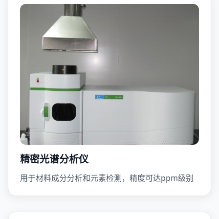
精密光谱分析仪
用于材料成分分析和元素检测，精度可达ppm级别