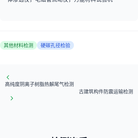
其他材料检测
硬碳孔径检验
高纯度阴离子树脂热解尾气检测
古建筑构件防震运输检测