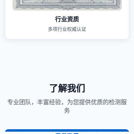
行业资质
多项行业权威认证
了解我们
专业团队，丰富经验，为您提供优质的检测服
务