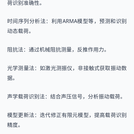
荷识别准确性。
时间序列分析法：利用ARMA模型等，预测和识别
动态载荷。
阻抗法：通过机械阻抗测量，反推作用力。
光学测量法：如激光测振仪，非接触式获取振动数
据。
声学载荷识别法：结合声压信号，分析振动载荷。
模型更新法：迭代修正有限元模型，提高载荷识别
精度。