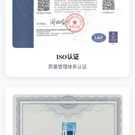
ISO认证
质量管理体系认证