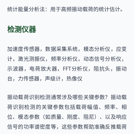
统计能量分析法：用于高频振动载荷的统计估计。
检测仪器
加速度传感器，数据采集系统，模态分析仪，应变
计，激光测振仪，频率分析仪，动态信号分析仪，
示波器，电荷放大器，FFT分析仪，阻抗头，振动
台，力传感器，声级计，热像仪
振动载荷识别检测通常涉及哪些关键参数？振动载
荷识别检测的关键参数包括载荷幅值、频率、相
位、模态参数（如质量、刚度、阻尼）、以及响应
信号的功率谱密度等，这些参数帮助准确反推载荷