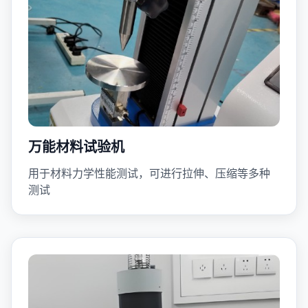
万能材料试验机
用于材料力学性能测试，可进行拉伸、压缩等多种
测试