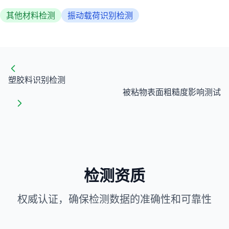
其他材料检测
振动载荷识别检测
塑胶料识别检测
被粘物表面粗糙度影响测试
检测资质
权威认证，确保检测数据的准确性和可靠性