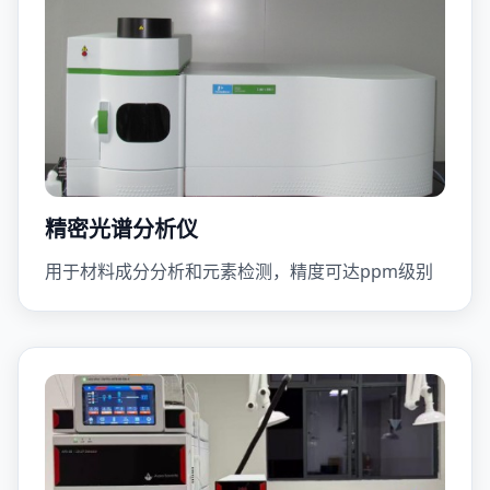
精密光谱分析仪
用于材料成分分析和元素检测，精度可达ppm级别