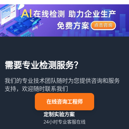
需要专业检测服务？
我们的专业技术团队随时为您提供咨询和服务
支持，欢迎随时联系我们
在线咨询工程师
定制实验方案
24小时专业客服在线