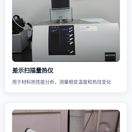
差示扫描量热仪
用于材料热性能分析，测量相变温度和热焓变化